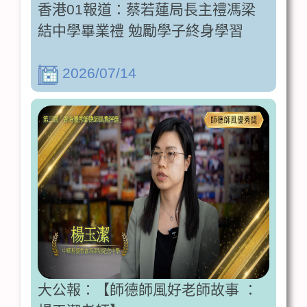
香港01報道：蔡若蓮局長主禮馮梁
結中學畢業禮 勉勵學子終身學習
2026/07/14
大公報：【師德師風好老師故事 ：