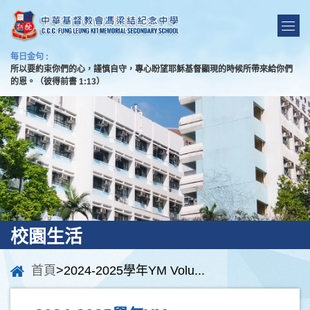
每日金句 :
所以要約束你們的心，謹慎自守，專心盼望耶穌基督顯現的時候所帶來給你們
的恩。（彼得前書 1:13）
校園生活
首頁
>2024-2025學年YM Volu...