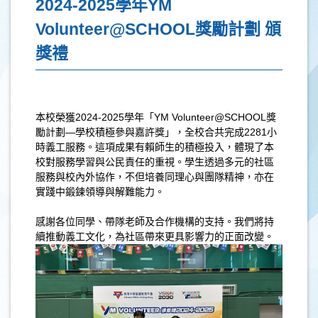
2024-2025學年YM
Volunteer@SCHOOL獎勵計劃 頒
獎禮
本校榮獲
2024-2025
學年「
YM Volunteer@SCHOOL
獎
勵計劃—學校積極參與嘉許獎」，全校合共完成
2281
小
時義工服務。這項成果有賴師生的積極投入，體現了本
校對服務學習與公民責任的重視。學生透過多元的社區
服務與校內外協作，不但培養同理心與團隊精神，亦在
實踐中鍛鍊領導與解難能力。
感謝各位同學、帶隊老師及合作機構的支持。我們將持
續推動義工文化，為社區帶來更具影響力的正面改變。