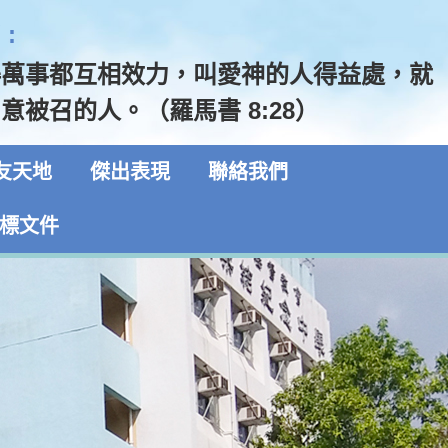
:
得萬事都互相效力，叫愛神的人得益處，就
意被召的人。（羅馬書 8:28）
友天地
傑出表現
聯絡我們
標文件