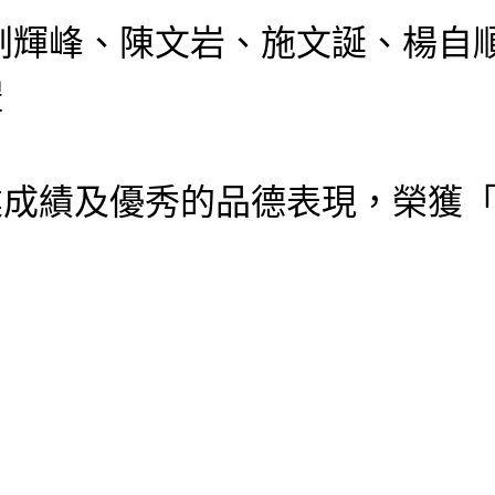
劉輝峰、陳文岩、施文誕、楊自
禮
業成績及優秀的品德表現，榮獲