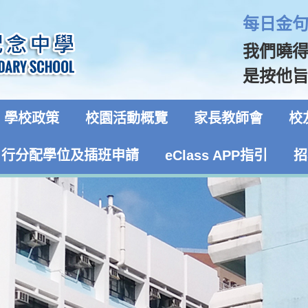
每日金句 
我們曉
是按他旨
學校政策
校園活動概覽
家長教師會
校
自行分配學位及插班申請
eClass APP指引
招