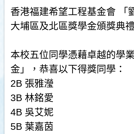
香港福建希望工程基金會 「
大埔區及北區獎學金頒獎典
本校五位同學憑藉卓越的學
金」，恭喜以下得獎同學：
2B 張雅瀅
3B 林銘愛
4B 吳艾妮
5B 葉嘉茵