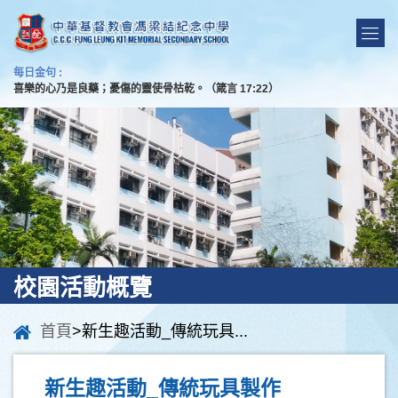
每日金句 :
喜樂的心乃是良藥；憂傷的靈使骨枯乾。（箴言 17:22）
校園活動概覽
首頁
>新生趣活動_傳統玩具...
新生趣活動_傳統玩具製作