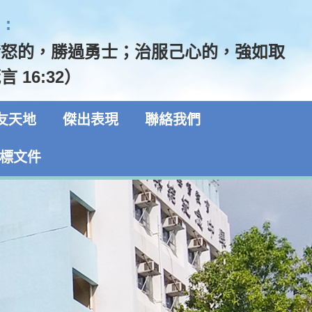
:
發怒的，勝過勇士；治服己心的，強如取
 16:32）
友天地
傑出表現
聯絡我們
標文件