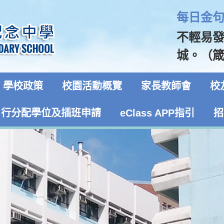
每日金句 
不輕易
城。（箴言
學校政策
校園活動概覽
家長教師會
校
自行分配學位及插班申請
eClass APP指引
招