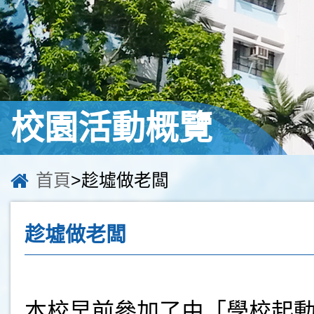
校園活動概覽
首頁
>趁墟做老闆
趁墟做老闆
本校早前參加了由「學校起動」計