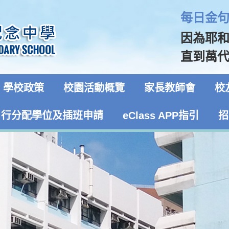
每日金句 
因為耶
直到萬代！
學校政策
校園活動概覽
家長教師會
校
自行分配學位及插班申請
eClass APP指引
招