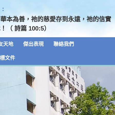
:
和華本為善，祂的慈愛存到永遠，祂的信實
（ 詩篇 100:5）
友天地
傑出表現
聯絡我們
標文件