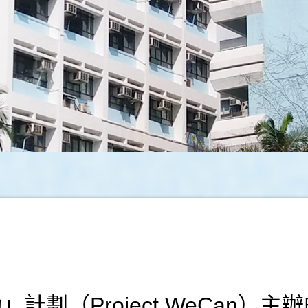
劃（Project WeCan）主