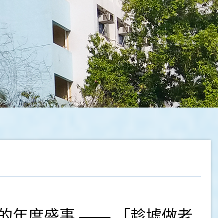
辦的年度盛事 —— 「趁墟做老