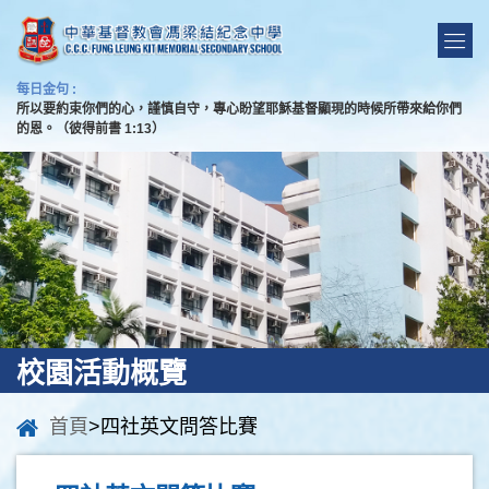
每日金句 :
所以要約束你們的心，謹慎自守，專心盼望耶穌基督顯現的時候所帶來給你們
的恩。（彼得前書 1:13）
校園活動概覽
首頁
>四社英文問答比賽