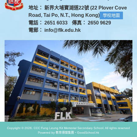
地址： 新界大埔寶湖道22號 (22 Plover Cove
Road, Tai Po, N.T., Hong Kong)
學校地圖
電話： 2651 6033
傳真： 2650 9629
電郵：
info@flk.edu.hk
Copyright © 2026. CCC Fung Leung Kit Memorial Secondary School. All rights reserved
Powered by
教育傳媒集團
‧
GoodSchool.hk