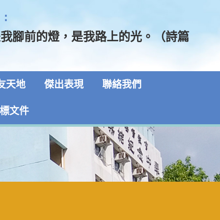
:
是我腳前的燈，是我路上的光。（詩篇
5）
友天地
傑出表現
聯絡我們
標文件