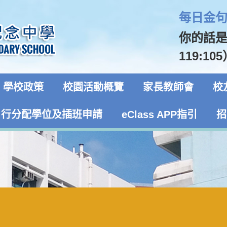
每日金句 
你的話
119:10
學校政策
校園活動概覽
家長教師會
校
自行分配學位及插班申請
eClass APP指引
招