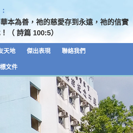
:
和華本為善，祂的慈愛存到永遠，祂的信實
（ 詩篇 100:5）
友天地
傑出表現
聯絡我們
標文件