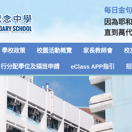
每日金句 
因為耶
直到萬代！
學校政策
校園活動概覽
家長教師會
校
自行分配學位及插班申請
eClass APP指引
招