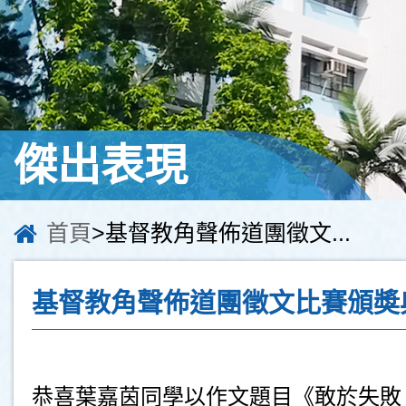
傑出表現
首頁
>基督教角聲佈道團徵文...
基督教角聲佈道團徵文比賽頒奬
恭喜葉嘉茵同學以作文題目《敢於失敗