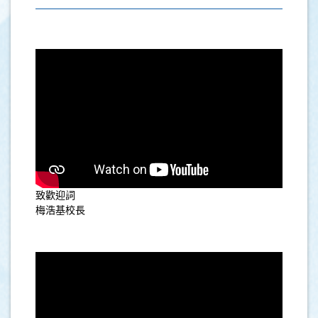
致歡迎詞
梅浩基校長