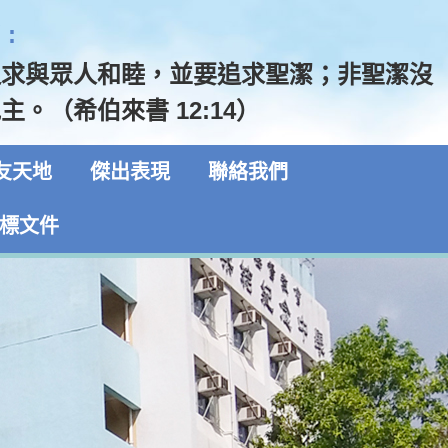
:
追求與眾人和睦，並要追求聖潔；非聖潔沒
主。（希伯來書 12:14）
友天地
傑出表現
聯絡我們
標文件