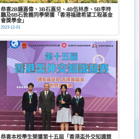
恭喜2B鍾嘉偉、3B石嘉兒、4B伍林彥、5B李梓
鵬及6B石敦義同學榮獲「香港福建希望工程基金
會獎學金」
2023-12-01
恭喜本校學生榮獲第十五屆「香港盃外交知識競