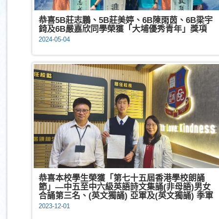
恭喜5B莊志鵬、5B莊美婷、6B陳雨茵、6B梁宇
錡及6B嚴嘉欣同學榮獲「大埔優秀青年」獎項
2024-05-04
恭喜本校學生榮獲「第七十五屆香港學校朗誦
節」—中五至中六級英語詩文集誦(非母語)男女
合誦第三名、(英文獨誦) 亞軍及(英文獨誦) 季軍
2023-12-01