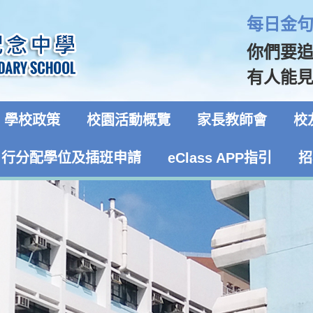
每日金句 
你們要
有人能見
學校政策
校園活動概覽
家長教師會
校
自行分配學位及插班申請
eClass APP指引
招