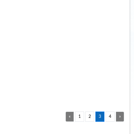
«
1
2
3
4
»