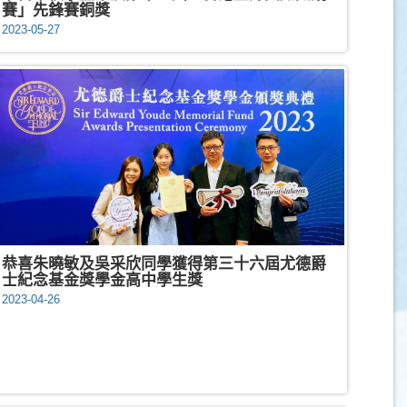
賽」先鋒賽銅獎
2023-05-27
恭喜朱曉敏及吳采欣同學獲得第三十六屆尤德爵
士紀念基金獎學金高中學生獎
2023-04-26