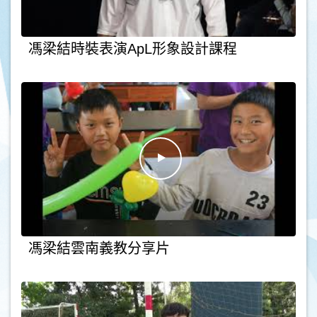
馮梁結時裝表演ApL形象設計課程
馮梁結雲南義教分享片