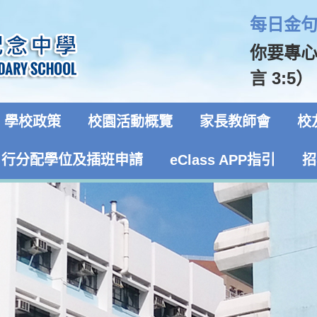
每日金句 
你要專
言 3:5）
學校政策
校園活動概覽
家長教師會
校
自行分配學位及插班申請
eClass APP指引
招