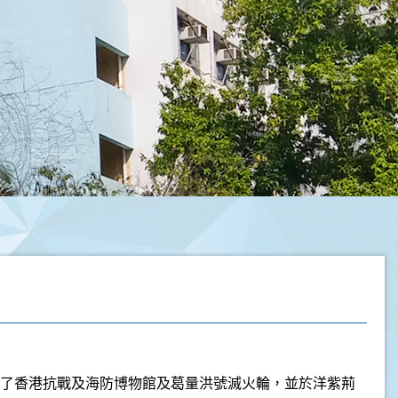
了香港抗戰及海防博物館及葛量洪號滅火輪，並於洋紫荊