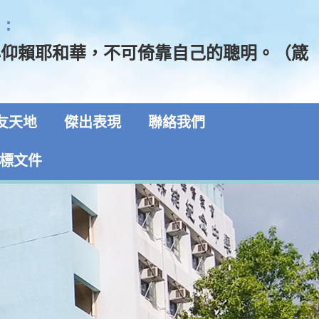
:
心仰賴耶和華，不可倚靠自己的聰明。（箴
友天地
傑出表現
聯絡我們
標文件