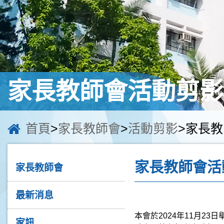
家長教師會活動剪影
首頁
>
家長教師會
>
活動剪影
>家長教師
家長教師會活
家長教師會
最新消息
本會於
2024
年
11
月
23
日
家訊