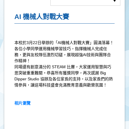
AI 機械人對戰大賽
本校於
3
月
22
日舉辦的「
AI
機械人對戰大賽」圓滿落幕！
各位小學同學運用機械學習技巧，指揮機械人完成任
務，更與友校隊伍激烈切磋，展現超強
AI
技術與團隊合
作精神！
同場還有創意滿分的
STEAM
比賽，大家運用智慧與巧
思突破重重難關。恭喜所有獲獎同學，再次感謝
Big
Dipper Studio
協辦及各位家長的支持，以及家長們的熱
情參與，讓這場科技盛會充滿教育意義與歡樂氛圍！
相片瀏覽