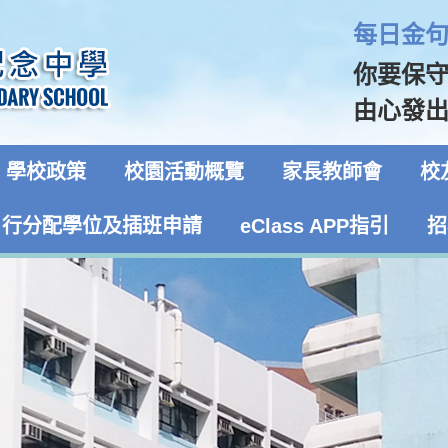
每日金句 
你要保
由心發出
學校政策
校園活動概覽
家長教師會
校
自行分配學位及插班申請
eClass APP指引
招