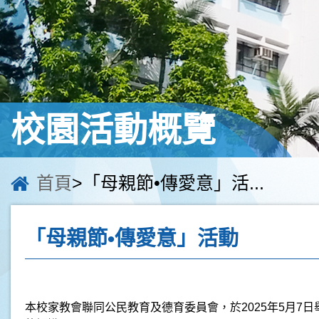
校園活動概覽
首頁
>「母親節•傳愛意」活...
「母親節•傳愛意」活動
本校家教會聯同公民教育及德育委員會，於
2025
年
5
月
7
日