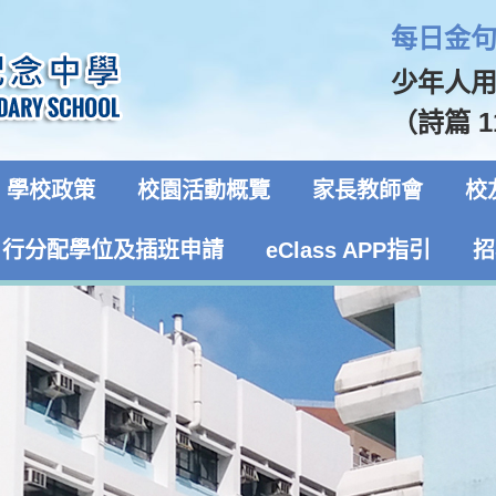
每日金句 
少年人
（詩篇 1
學校政策
校園活動概覽
家長教師會
校
自行分配學位及插班申請
eClass APP指引
招