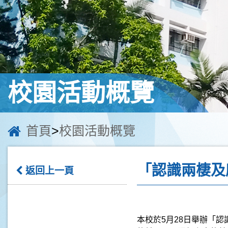
校園活動概覽
首頁
>
校園活動概覽
「認識兩棲及
返回上一頁
本校於
5
月
28
日舉辦「認