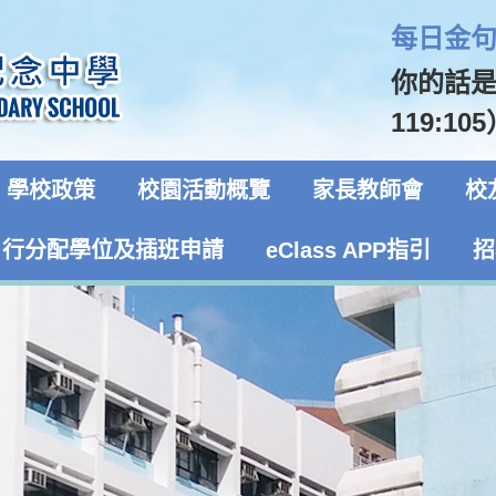
每日金句 
你的話
119:10
學校政策
校園活動概覽
家長教師會
校
自行分配學位及插班申請
eClass APP指引
招