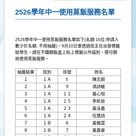
2526學年中一使用蒸飯服務名單
2526學年中一使用蒸飯服務名單如下(名額:16位,申請人
數少於名額, 不用抽籤)，9月10日會透過班主任派發標籤
給學生，請在不鏽鋼飯盒上貼上標籤以作識別，便可開
始使用蒸飯服務。
.
抽籤結果
班別
班號
姓名
１
１Ａ
5
陳志鋭
２
１Ａ
９
馮詩敏
３
１Ａ
１１
黃心悅
４
１Ａ
１５
李昕旂
５
１Ａ
２３
黃泳嘉
６
１Ａ
２４
伍慧詩
７
１Ｂ
６
黃楓雲
８
１Ｂ
７
黃嘉豪