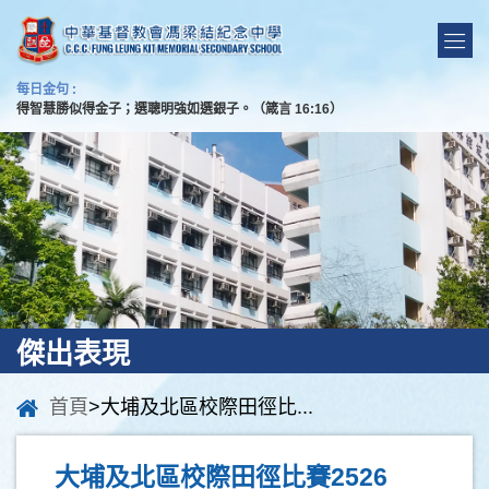
每日金句 :
得智慧勝似得金子；選聰明強如選銀子。（箴言 16:16）
傑出表現
首頁
>大埔及北區校際田徑比...
大埔及北區校際田徑比賽2526