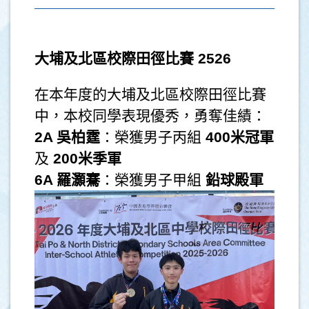
大埔及北區校際田徑比賽
2526
在本年度的大埔及北區校際田徑比賽
中，本校同學表現優秀，勇奪佳績：
2A
吳柏霆
：榮獲男子丙組
400
米冠軍
及
200
米季軍
6A
羅灝騫
：榮獲男子甲組
鉛球殿軍