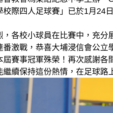
學校際四人足球賽」已於1月24
烈，各校小球員在比賽中，充分
連番激戰，恭喜大埔浸信會公立
本屆賽事冠軍殊榮！再次感謝各
能繼續保持這份熱情，在足球路