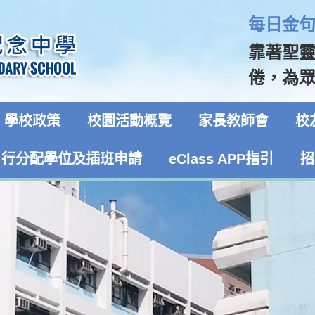
每日金句 
靠著聖
倦，為眾
學校政策
校園活動概覽
家長教師會
校
自行分配學位及插班申請
eClass APP指引
招