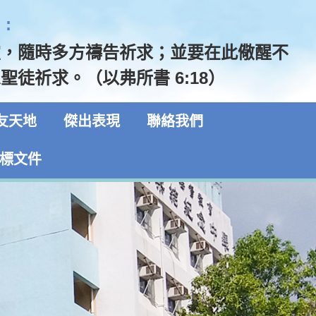
:
靈，隨時多方禱告祈求；並要在此儆醒不
聖徒祈求。（以弗所書 6:18）
友天地
傑出表現
聯絡我們
標文件