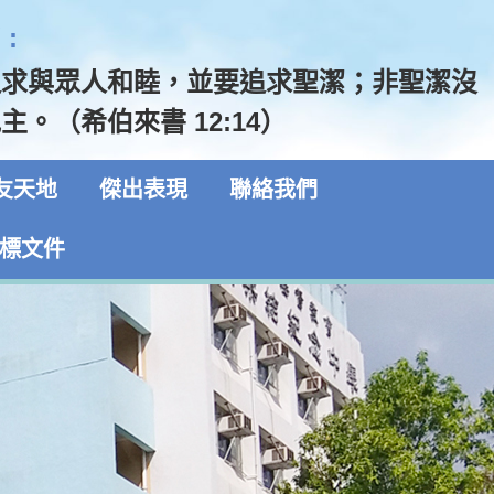
:
追求與眾人和睦，並要追求聖潔；非聖潔沒
主。（希伯來書 12:14）
友天地
傑出表現
聯絡我們
標文件