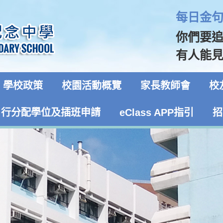
每日金句 
你們要
有人能見
學校政策
校園活動概覽
家長教師會
校
自行分配學位及插班申請
eClass APP指引
招