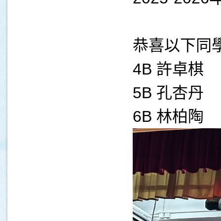
恭喜以下同
4B 許卓棋
5B 孔杏丹
6B 林柏陶