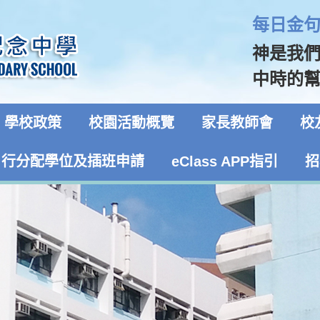
每日金句 
神是我
中時的幫
學校政策
校園活動概覽
家長教師會
校
自行分配學位及插班申請
eClass APP指引
招