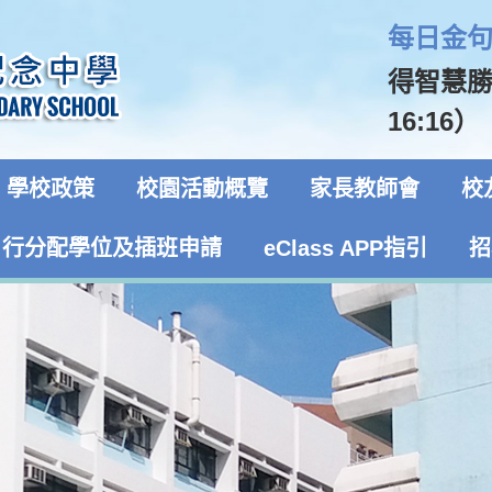
每日金句 
得智慧
16:16）
學校政策
校園活動概覽
家長教師會
校
自行分配學位及插班申請
eClass APP指引
招