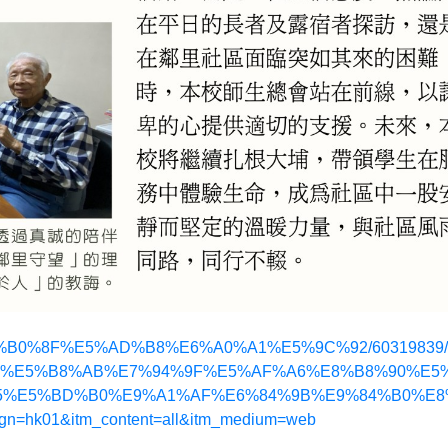
D%E5%B0%8F%E5%AD%B8%E6%A0%A1%E5%9C%92/60319
%E5%B8%AB%E7%94%9F%E5%AF%A6%E8%B8%90%E5
5%E5%BD%B0%E9%A1%AF%E6%84%9B%E9%84%B0%E8
ign=hk01&itm_content=all&itm_medium=web