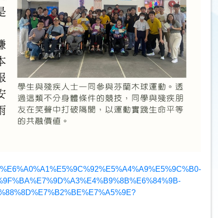
839/%E6%A0%A1%E5%9C%92%E5%A4%A9%E5%9C%B0-
%9F%BA%E7%9D%A3%E4%B9%8B%E6%84%9B-
%88%8D%E7%B2%BE%E7%A5%9E?