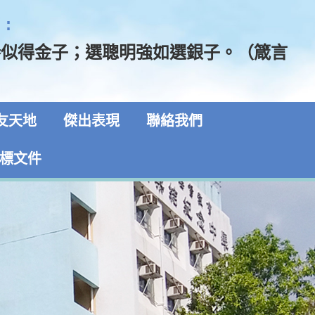
:
勝似得金子；選聰明強如選銀子。（箴言
友天地
傑出表現
聯絡我們
標文件