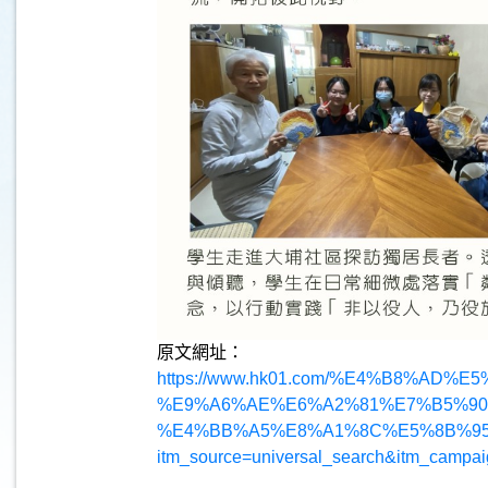
原文網址：
https://www.hk01.com/%E4%B8%A
%E9%A6%AE%E6%A2%81%E7%B5%90
%E4%BB%A5%E8%A1%8C%E5%8B%9
itm_source=universal_search&itm_campa