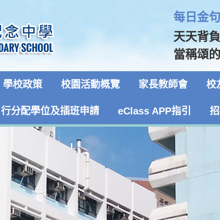
每日金句 
天天背
當稱頌的！
學校政策
校園活動概覽
家長教師會
校
自行分配學位及插班申請
eClass APP指引
招