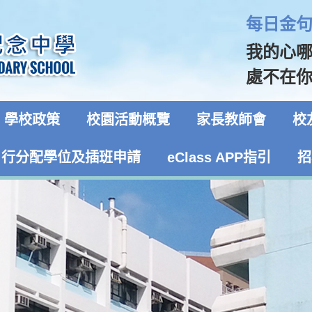
每日金句 
我的心
處不在你
學校政策
校園活動概覽
家長教師會
校
自行分配學位及插班申請
eClass APP指引
招