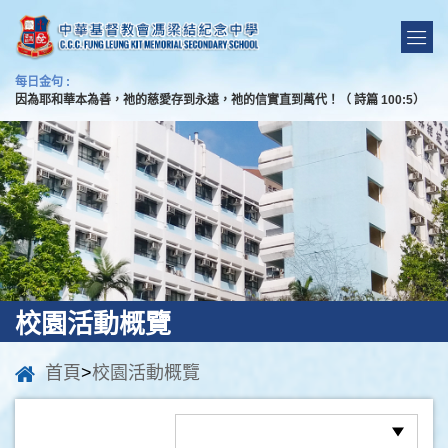
每日金句 :
因為耶和華本為善，祂的慈愛存到永遠，祂的信實直到萬代！（ 詩篇 100:5）
校園活動概覽
首頁
>
校園活動概覽