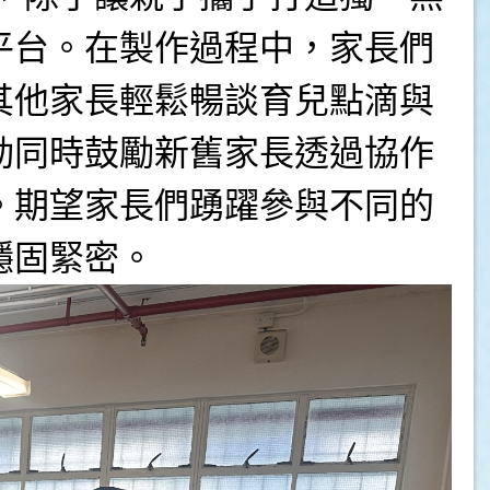
平台。在製作過程中，家長們
其他家長輕鬆暢談育兒點滴與
動同時鼓勵新舊家長透過協作
。期望家長們踴躍參與不同的
穩固緊密。