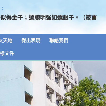
:
勝似得金子；選聰明強如選銀子。（箴言
友天地
傑出表現
聯絡我們
標文件