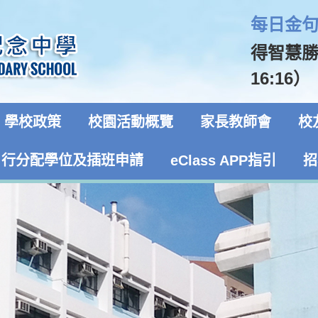
每日金句 
得智慧
16:16）
學校政策
校園活動概覽
家長教師會
校
自行分配學位及插班申請
eClass APP指引
招