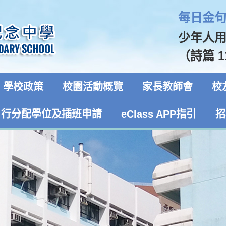
每日金句 
少年人
（詩篇 1
學校政策
校園活動概覽
家長教師會
校
自行分配學位及插班申請
eClass APP指引
招