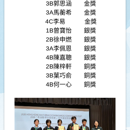
3B郭思涵 金獎
3A馬蘅希 金獎
4C李易 金獎
1B曾寶怡 銀獎
2B徐申燃 銀獎
3A李佩恩 銀獎
4B陳嘉聰 銀獎
2B陳梓軒 銅獎
3B葉巧俞 銅獎
4B何一心 銅獎
.