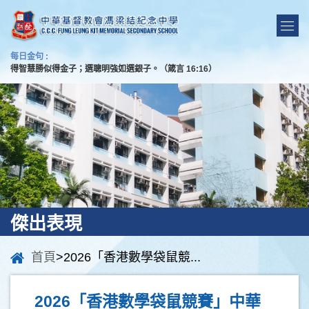
每日金句 :
得智慧勝似得金子；選聰明強如選銀子。（箴言 16:16）
傑出表現
首頁
>2026「香港數學袋鼠競...
2026「香港數學袋鼠競賽」中華