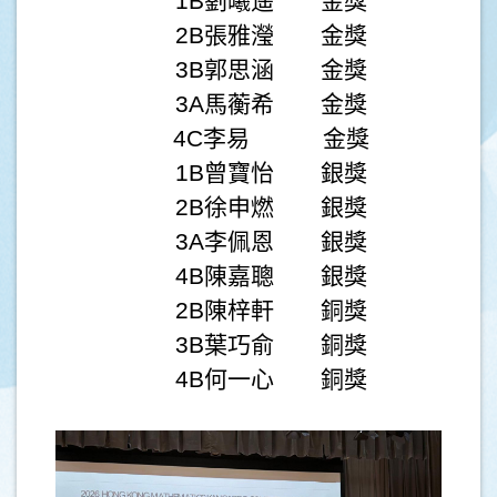
1B劉曦遥 金獎
2B張雅瀅 金獎
3B郭思涵 金獎
3A馬蘅希 金獎
4C李易 金獎
1B曾寶怡 銀獎
2B徐申燃 銀獎
3A李佩恩 銀獎
4B陳嘉聰 銀獎
2B陳梓軒 銅獎
3B葉巧俞 銅獎
4B何一心 銅獎
.