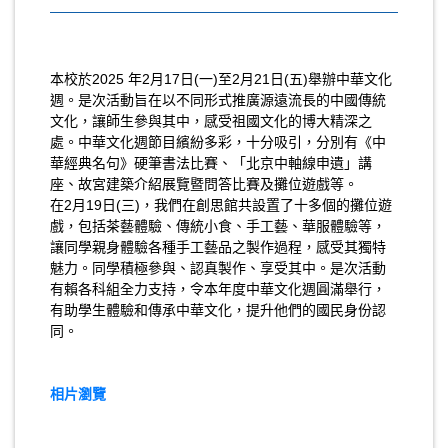
本校於
2025
年
2
月
17
日
(
一
)
至
2
月
21
日
(
五
)
舉辦中華文化
週。是次活動旨在以不同形式推廣源遠流長的中國傳統
文化，讓師生參與其中，感受祖國文化的博大精深之
處。中華文化週節目繽紛多彩，十分吸引，分別有《中
華經典名句》硬筆書法比賽、「北京中軸線申遺」講
座、故宮建築介紹展覽暨問答比賽及攤位遊戲等。
在
2
月
19
日
(
三
)
，我們在創思館共設置了十多個的攤位遊
戲，包括茶藝體驗、傳統小食、手工藝、華服體驗等，
讓同學親身體驗各種手工藝品之製作過程，感受其獨特
魅力。同學積極參與、認真製作、享受其中。是次活動
有賴各科組全力支持，令本年度中華文化週圓滿舉行，
有助學生體驗和傳承中華文化，提升他們的國民身份認
同。
相片瀏覽