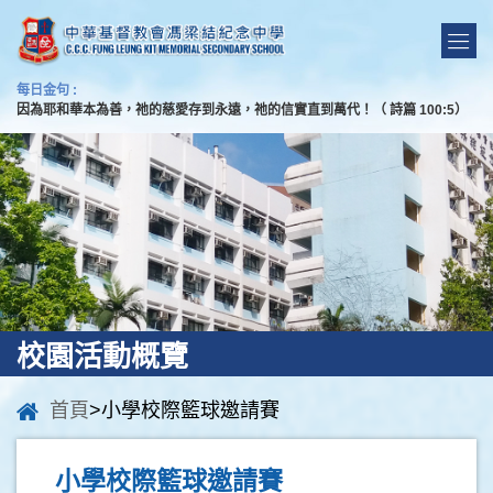
每日金句 :
因為耶和華本為善，祂的慈愛存到永遠，祂的信實直到萬代！（ 詩篇 100:5）
校園活動概覽
首頁
>小學校際籃球邀請賽
小學校際籃球邀請賽