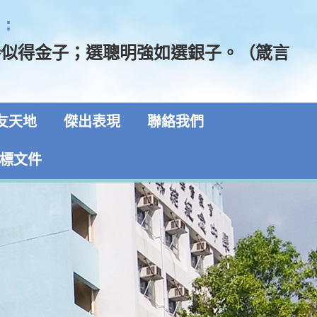
:
勝似得金子；選聰明強如選銀子。（箴言
友天地
傑出表現
聯絡我們
標文件