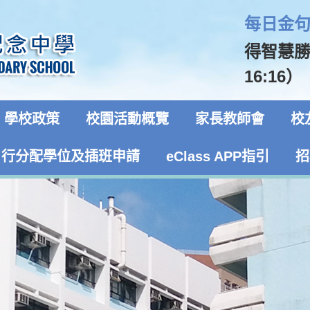
每日金句 
得智慧
16:16）
學校政策
校園活動概覽
家長教師會
校
自行分配學位及插班申請
eClass APP指引
招