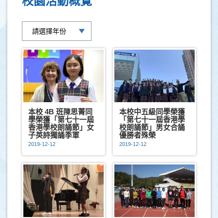
校園活動概覽
本校 4B 班陳思菁同
本校中五級同學榮獲
學榮獲「第七十一屆
「第七十一屆香港學
香港學校朗誦節」女
校朗誦節」男女合誦
子英詩獨誦季軍
優勝者殊榮
2019-12-12
2019-12-12