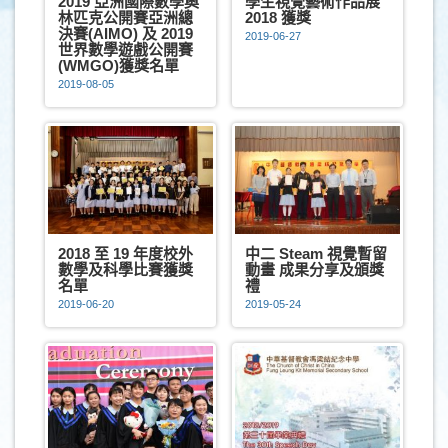
2019 亞洲國際數學奧
學生視覺藝術作品展
林匹克公開賽亞洲總
2018 獲獎
決賽(AIMO) 及 2019
2019-06-27
世界數學遊戲公開賽
(WMGO)獲獎名單
2019-08-05
2018 至 19 年度校外
中二 Steam 視覺暫留
數學及科學比賽獲獎
動畫 成果分享及頒獎
名單
禮
2019-06-20
2019-05-24