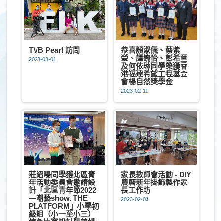
TVB Pearl 訪問
恭喜顏淑儀、蔡紫
瑩、譚婉怡、彭希童
2023-03-01
及何依琳同學榮獲香
港福建希望工程基金
會楊自然獎學金
2023-02-11
莊紹暘同學獲北區青
家長教師會活動 - DlY
年活動委員會邀請設
農曆新年掛飾製作家
計「北區青年節2022
長工作坊
—潮藝show. THE
2023-02-03
PLATFORM」小學初
級組（小一至小三）