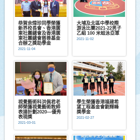
恭賀余煒珍同學榮獲
大埔及北區中學校際
新界校長會、香港廣
游泳比賽2021-22男子
東社團總會及香港廣
乙組 100 米蛙泳亞軍
東社團總會慈善基金
2021-11-02
合辦之獎助學金
2021-11-04
視覺藝術科洪佩君老
學生榮獲香港福建希
師榮獲視覺藝術教師
望工程基金會劉輝峰
表揚計劃2020—優秀
獎學金
表現獎
2021-02-27
2021-03-01