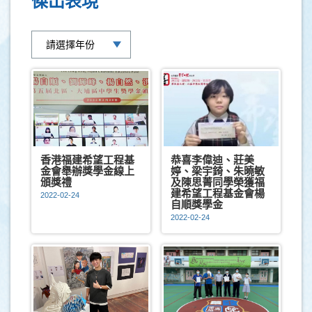
傑出表現
香港福建希望工程基
恭喜李偉迪、莊美
金會舉辦獎學金線上
婷、梁宇錡、朱曉敏
頒獎禮
及陳思菁同學榮獲福
建希望工程基金會楊
2022-02-24
自順獎學金
2022-02-24