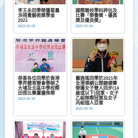
李王永同學榮獲葛量
國際聯校學科評估及
洪視覺藝術獎學金
比賽「榮譽獎、優異
2021
獎及優良獎」
2022-02-24
2022-02-24
恭喜各位同學於香港
蕭逸瑤同學於2021年
學界體育聯會舉辦之
全港彈網公開錦標賽
大埔及北區中學校際
榮獲女子雙人同步(14
田徑比賽屢獲殊榮
歲或以下)冠軍、女子
乙組隊際冠軍及女子
2022-02-24
丙組個人亞軍
2022-02-24