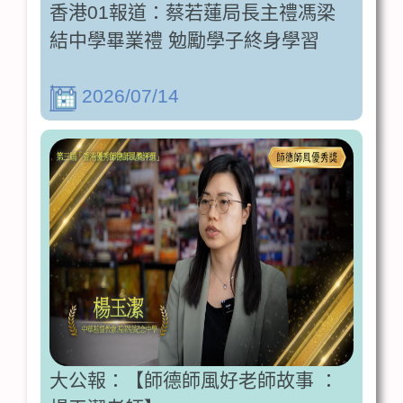
香港01報道：蔡若蓮局長主禮馮梁
結中學畢業禮 勉勵學子終身學習
2026/07/14
大公報：【師德師風好老師故事 ：