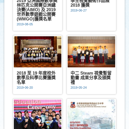
2019 亞洲國際數學奧
學生視覺藝術作品展
林匹克公開賽亞洲總
2018 獲獎
決賽(AIMO) 及 2019
2019-06-27
世界數學遊戲公開賽
(WMGO)獲獎名單
2019-08-05
2018 至 19 年度校外
中二 Steam 視覺暫留
數學及科學比賽獲獎
動畫 成果分享及頒獎
名單
禮
2019-06-20
2019-05-24