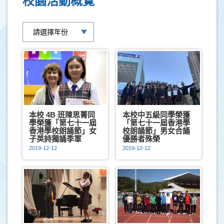
校園活動概覽
本校 4B 班陳思菁同
本校中五級同學榮獲
學榮獲「第七十一屆
「第七十一屆香港學
香港學校朗誦節」女
校朗誦節」男女合誦
子英詩獨誦季軍
優勝者殊榮
2019-12-12
2019-12-12