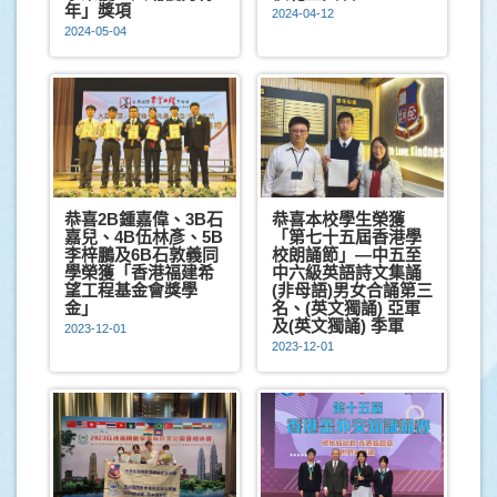
年」獎項
2024-04-12
2024-05-04
恭喜2B鍾嘉偉、3B石
恭喜本校學生榮獲
嘉兒、4B伍林彥、5B
「第七十五屆香港學
李梓鵬及6B石敦義同
校朗誦節」—中五至
學榮獲「香港福建希
中六級英語詩文集誦
望工程基金會獎學
(非母語)男女合誦第三
金」
名、(英文獨誦) 亞軍
及(英文獨誦) 季軍
2023-12-01
2023-12-01