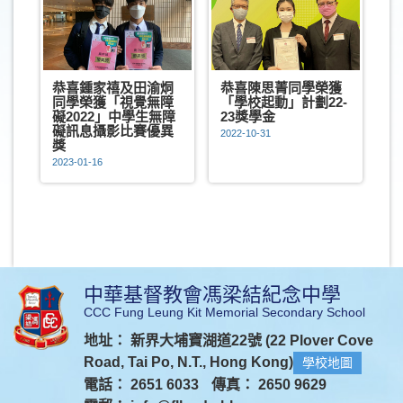
恭喜鍾家禧及田渝烔
恭喜陳思菁同學榮獲
同學榮獲「視覺無障
「學校起動」計劃22-
礙2022」中學生無障
23獎學金
礙訊息攝影比賽優異
2022-10-31
獎
2023-01-16
中華基督教會馮梁結紀念中學
CCC Fung Leung Kit Memorial Secondary School
地址： 新界大埔寶湖道22號 (22 Plover Cove
Road, Tai Po, N.T., Hong Kong)
學校地圖
電話： 2651 6033
傳真： 2650 9629