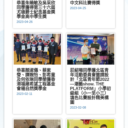
恭喜朱曉敏及吳采欣
中文科比賽得獎
同學獲得第三十六屆
2023-04-25
尤德爵士紀念基金獎
學金高中學生獎
2023-04-26
恭喜顏淑儀、蔡紫
莊紹暘同學獲北區青
瑩、譚婉怡、彭希童
年活動委員會邀請設
及何依琳同學榮獲香
計「北區青年節2022
港福建希望工程基金
—潮藝show. THE
會楊自然獎學金
PLATFORM」小學初
級組（小一至小三）
2023-02-11
填色比賽設計精美構
圖
2023-02-08