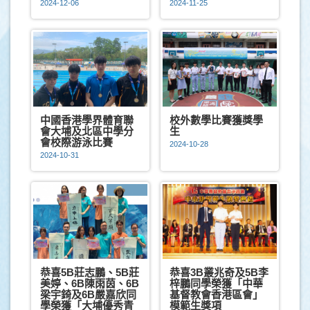
2024-12-06
2024-11-25
中國香港學界體育聯
校外數學比賽獲獎學
會大埔及北區中學分
生
會校際游泳比賽
2024-10-28
2024-10-31
恭喜5B莊志鵬、5B莊
恭喜3B叢兆奇及5B李
美婷、6B陳雨茵、6B
梓鵬同學榮獲「中華
梁宇錡及6B嚴嘉欣同
基督教會香港區會」
學榮獲「大埔優秀青
模範生獎項